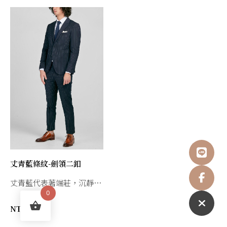
丈青藍條紋-劍領二釦
丈青藍代表著端莊，沉靜，
深邃之感，穿著者沉穩且氣
0
質非凡。
NT$
18,800