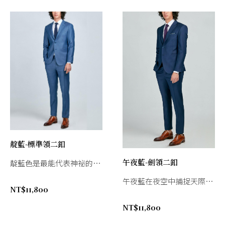
靛藍-標準領二釦
午夜藍-劍領二釦
靛藍色是最能代表神祕的色
彩，特殊布紋與俐落剪裁，
午夜藍在夜空中捕捉天際最
穿上即可散發獨特魅力。
NT$
11,800
爲迷人的星辰大海，穿著者
高貴且走在時尚的尖端。
NT$
11,800